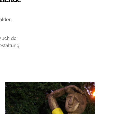
enende
älden,
Auch der
estaltung.