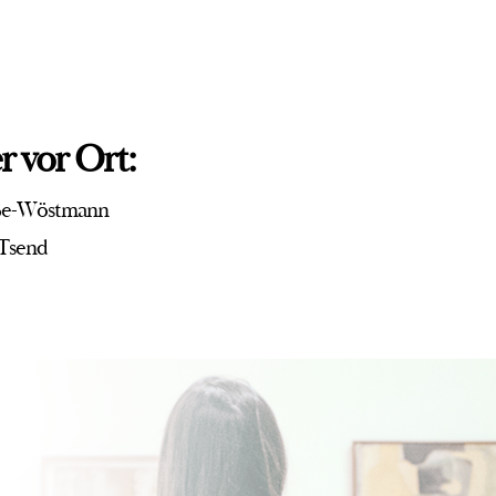
r vor Ort:
ße-Wöstmann
Tsend