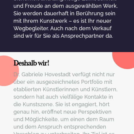
und Freude an dem ausgewählten Werk.
Sie werden dauerhaft in Berührung sein
mit Ihrem Kunstwerk – es ist Ihr neuer
Wegbegleiter. Auch nach dem Verkauf
sind wir für Sie als Ansprechpartner da.
Deshalb wir!
Dr. Gabriele Hovestadt verfügt nicht nur
über ein ausgezeichnetes Portfolio mit
etablierten Künstlerinnen und Künstlern,
sondern hat auch vielfälige Kontakte in
die Kunstszene. Sie ist engagiert, hört
genau hin, eröffnet neue Perspektiven
und Möglichkeite, um einen dem Raum
und dem Anspruch entsprechenden